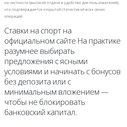
на честности (высокой отдаче и удобстве для пользователей),
что подтверждается открытой статистикой всех своих
операций.
Ставки на спорт на
официальном сайте На практике
разумнее выбирать
предложения с ясными
условиями и начинать с бонусов
без депозита или с
минимальным вложением —
чтобы не блокировать
банковский капитал.