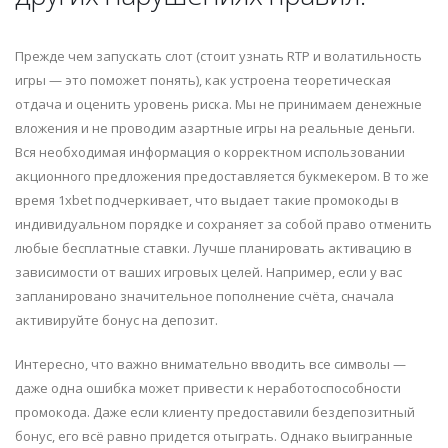
Прежде чем запускать слот (стоит узнать RTP и волатильность
игры — это поможет понять), как устроена теоретическая
отдача и оценить уровень риска. Мы не принимаем денежные
вложения и не проводим азартные игры на реальные деньги.
Вся необходимая информация о корректном использовании
акционного предложения предоставляется букмекером. В то же
время 1xbet подчеркивает, что выдает такие промокоды в
индивидуальном порядке и сохраняет за собой право отменить
любые бесплатные ставки. Лучше планировать активацию в
зависимости от ваших игровых целей. Например, если у вас
запланировано значительное пополнение счёта, сначала
активируйте бонус на депозит.
Интересно, что важно внимательно вводить все символы —
даже одна ошибка может привести к неработоспособности
промокода. Даже если клиенту предоставили бездепозитный
бонус, его всё равно придется отыграть. Однако выигранные