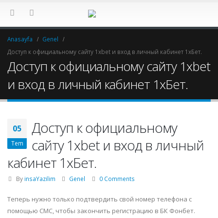
Anasayfa
Genel
Доступ к официальному сайту 1xbet и вход в личный кабинет 1хБет.
Доступ к официальному сайту 1xbet
и вход в личный кабинет 1хБет.
Доступ к официальному
05
сайту 1xbet и вход в личный
Tem
кабинет 1хБет.
By
insaYazilim
Genel
0 Comments
Теперь нужно только подтвердить свой номер телефона с
помощью СМС, чтобы закончить регистрацию в БК Фонбет.