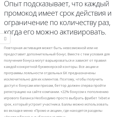
Опыт подсказывает, что каждый
промокод имеет срок действия и
ограничение по количеству раз,
когда его можно активировать.
Повторная активация может быть невозможной или не
предоставит дополнительный бонус. Вместе с тем условия для
получения бонуса могут варьироваться и зависят от правил
каждой конкретной букмекерской конторы. Все акции и
программы лояльности отдельных БК предназначены
исключительно для их клиентов. Поэтому, чтобы получить
доступ к бонусам или призам, беттор должен сперва пройти
регистрацию на сайте компании. +22% бонусом к пополнению
игрового баланса Необходимо просто выбрать фрибет 1xbet и
срок, который устроит участника. Баллы можно использовать
во вкладке меню «Промо и акции», где находятся разделы
«Акции и бонусы» и «Бонусные игры».