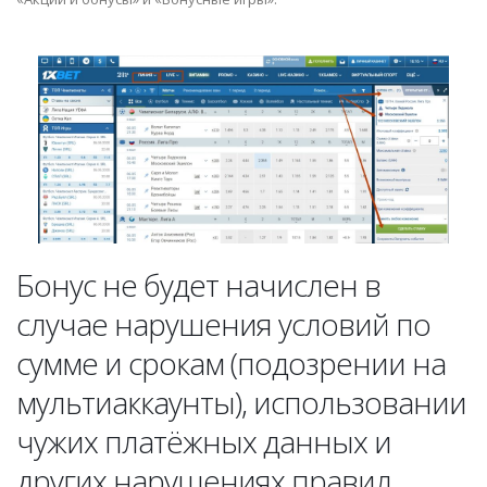
Бонус не будет начислен в
случае нарушения условий по
сумме и срокам (подозрении на
мультиаккаунты), использовании
чужих платёжных данных и
других нарушениях правил.